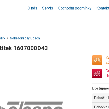
O nás
Servis
Obchodní podmínky
Kontak
díly
Náhradní díly Bosch
títek 1607000D43
Za
2
G
d
Dostupno
Pobočka 
Pobočka 