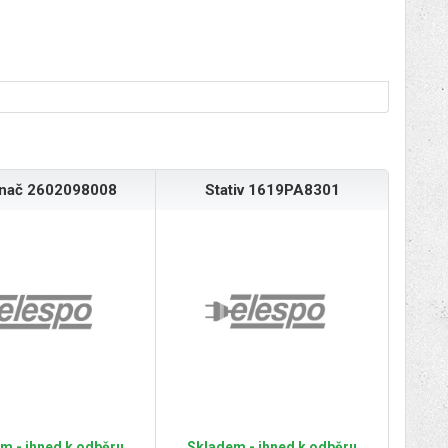
ínač 2602098008
Stativ 1619PA8301
m - ihned k odběru
Skladem - ihned k odběru