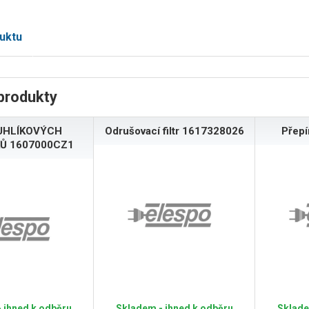
uktu
produkty
UHLÍKOVÝCH
Odrušovací filtr 1617328026
Přep
Ů 1607000CZ1
 ihned k odběru
Skladem - ihned k odběru
Sklade