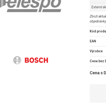
Externí s
Zboží aktuá
objednávky
Kód produ
EAN
Výrobce
Cena bez
Cena s 