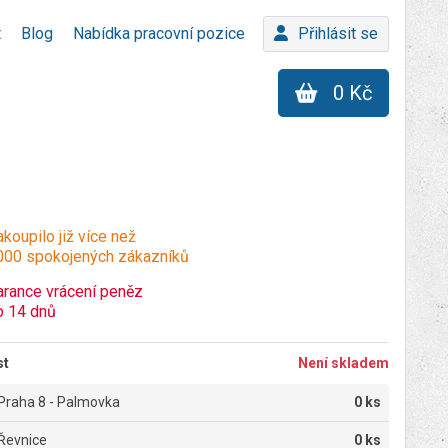
t
Blog
Nabídka pracovní pozice
Přihlásit se
0 Kč
koupilo již více než
000 spokojených zákazníků
arance vrácení peněz
o 14 dnů
st
Není skladem
Praha 8 - Palmovka
0 ks
Řevnice
0 ks