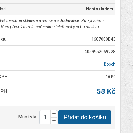
klad
Není skladem
lně nemáme skladem a není ani u dodavatele. Po vytvoření
 Vám přesný termín upřesníme telefonicky nebo mailem.
ktu
1607000D43
4059952059228
Bosch
 DPH
48 Kč
58 Kč
DPH
Přidat do košíku
Množství: