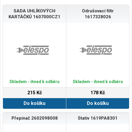
SADA UHLÍKOVÝCH
Odrušovací filtr
KARTÁČKŮ 1607000CZ1
1617328026
Skladem - ihned k odběru
Skladem - ihned k odběru
215 Kč
178 Kč
Do košíku
Do košíku
Přepínač 2602098008
Stativ 1619PA8301