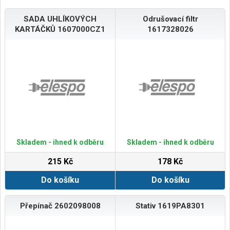
SADA UHLÍKOVÝCH
Odrušovací filtr
KARTÁČKŮ 1607000CZ1
1617328026
Skladem - ihned k odběru
Skladem - ihned k odběru
215 Kč
178 Kč
Do košíku
Do košíku
Přepínač 2602098008
Stativ 1619PA8301