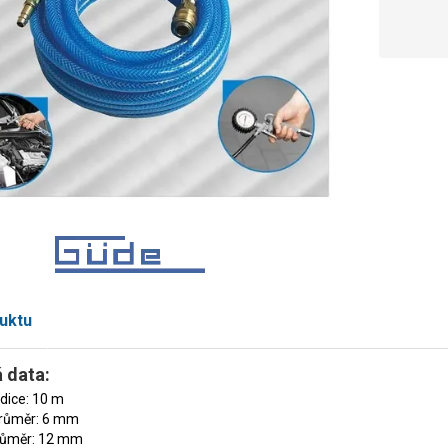
uktu
 data:
dice: 10 m
průměr: 6 mm
průměr: 12 mm