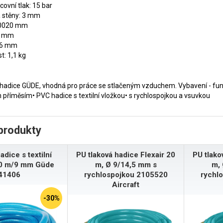
covní tlak: 15 bar
 stěny: 3 mm
10020 mm
26 mm
26 mm
: 1,1 kg
hadice GÜDE, vhodná pro práce se stlačeným vzduchem. Vybavení - funkce
 příměsím• PVC hadice s textilní vložkou• s rychlospojkou a vsuvkou
produkty
adice s textilní
PU tlaková hadice Flexair 20
PU tlako
10 m/9 mm Güde
m, Ø 9/14,5 mm s
m, 
41406
rychlospojkou 2105520
rychl
Aircraft
-30%