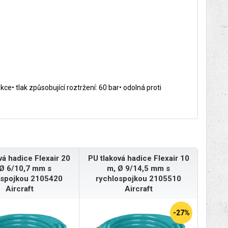
• tlak způsobující roztržení: 60 bar• odolná proti
vá hadice Flexair 20
PU tlaková hadice Flexair 10
Ø 6/10,7 mm s
m, Ø 9/14,5 mm s
ospojkou 2105420
rychlospojkou 2105510
Aircraft
Aircraft
-27%