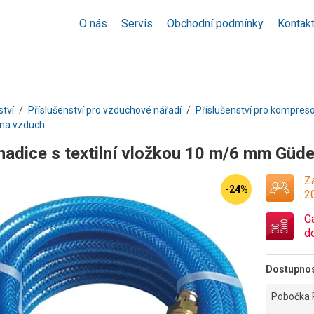
O nás
Servis
Obchodní podmínky
Kontak
ství
Příslušenství pro vzduchové nářadí
Příslušenství pro kompres
 na vzduch
hadice s textilní vložkou 10 m/6 mm Güd
Za
-24%
2
G
d
Dostupno
Pobočka 