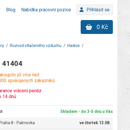
t
Blog
Nabídka pracovní pozice
Přihlásit se
0 Kč
ory
Rozvod stlačeného vzduchu
Hadice
e 41404
koupilo již více než
000 spokojených zákazníků
arance vrácení peněz
o 14 dnů
st
Skladem - do 3-5 dnů u Vás
Praha 8 - Palmovka
ve
čtvrtek 13.08.