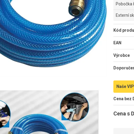
Pobočka 
Externí s
Kód produ
EAN
Výrobce
Doporuče
Naše VIP
Cena bez
Cena s 