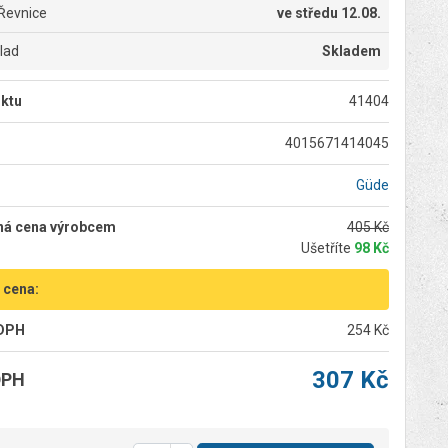
Řevnice
ve
středu 12.08.
klad
Skladem
ktu
41404
4015671414045
Güde
ná cena výrobcem
405 Kč
Ušetříte
98 Kč
 cena:
 DPH
254 Kč
307 Kč
DPH