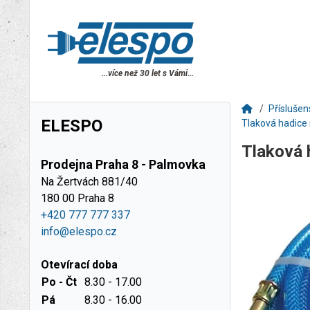
...více než 30 let s Vámi...
Příslušen
ELESPO
Tlaková hadice
Tlaková 
Prodejna Praha 8 - Palmovka
Na Žertvách 881/40
180 00 Praha 8
+420 777 777 337
info@elespo.cz
Otevírací doba
Po - Čt
8.30 - 17.00
Pá
8.30 - 16.00