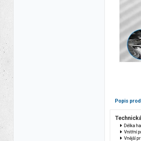
Popis prod
Technická
Délka ha
Vnitřní 
Vnější 