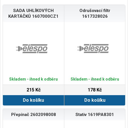
SADA UHLÍKOVÝCH
Odrušovací filtr
KARTÁČKŮ 1607000CZ1
1617328026
Skladem - ihned k odběru
Skladem - ihned k odběru
215 Kč
178 Kč
Do košíku
Do košíku
Přepínač 2602098008
Stativ 1619PA8301