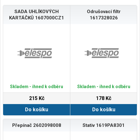
SADA UHLÍKOVÝCH
Odrušovací filtr
KARTÁČKŮ 1607000CZ1
1617328026
Skladem - ihned k odběru
Skladem - ihned k odběru
215 Kč
178 Kč
Do košíku
Do košíku
Přepínač 2602098008
Stativ 1619PA8301