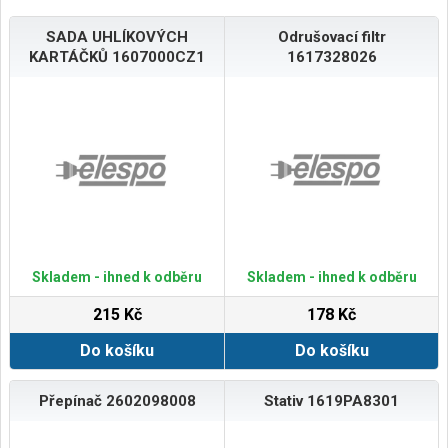
SADA UHLÍKOVÝCH
Odrušovací filtr
KARTÁČKŮ 1607000CZ1
1617328026
Skladem - ihned k odběru
Skladem - ihned k odběru
215 Kč
178 Kč
Do košíku
Do košíku
Přepínač 2602098008
Stativ 1619PA8301