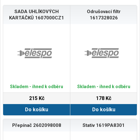
SADA UHLÍKOVÝCH
Odrušovací filtr
KARTÁČKŮ 1607000CZ1
1617328026
Skladem - ihned k odběru
Skladem - ihned k odběru
215 Kč
178 Kč
Do košíku
Do košíku
Přepínač 2602098008
Stativ 1619PA8301