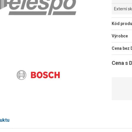
Externí s
Kód produ
Výrobce
Cena bez
Cena s 
uktu