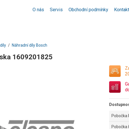
O nás
Servis
Obchodní podmínky
Kontak
díly
Náhradní díly Bosch
eska 1609201825
Za
2
G
d
Dostupno
Pobočka 
Pobočka 