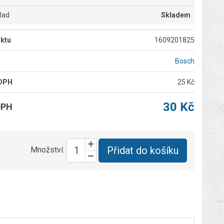
klad
Skladem
ktu
1609201825
Bosch
 DPH
25 Kč
30 Kč
DPH
Přidat do košíku
Množství: