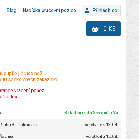
t
Blog
Nabídka pracovní pozice
Přihlásit se
0 Kč
koupilo již více než
000 spokojených zákazníků
arance vrácení peněz
o 14 dnů
st
Skladem - do 3-5 dnů u Vás
Praha 8 - Palmovka
ve
čtvrtek 13.08.
Řevnice
ve
středu 12.08.