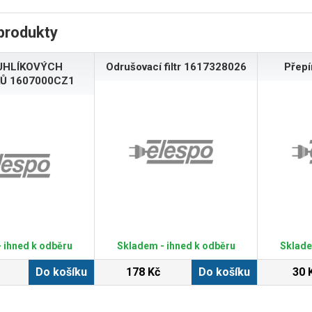
produkty
UHLÍKOVÝCH
Odrušovací filtr 1617328026
Přep
Ů 1607000CZ1
 ihned k odběru
Skladem - ihned k odběru
Sklade
Do košíku
178 Kč
Do košíku
30 