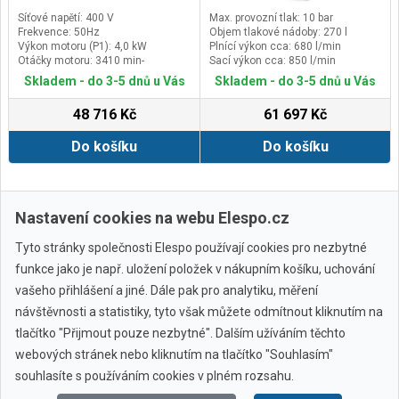
Síťové napětí: 400 V
Max. provozní tlak: 10 bar
Frekvence: 50Hz
Objem tlakové nádoby: 270 l
Výkon motoru (P1): 4,0 kW
Plnící výkon cca: 680 l/min
Otáčky motoru: 3410 min-
Sací výkon cca: 850 l/min
¹Maximální tlak: 11 bar
Skladem - do 3-5 dnů u Vás
Skladem - do 3-5 dnů u Vás
48 716 Kč
61 697 Kč
Do košíku
Do košíku
Zobrazit další
Nastavení cookies na webu Elespo.cz
Tyto stránky společnosti Elespo používají cookies pro nezbytné
funkce jako je např. uložení položek v nákupním košíku, uchování
vašeho přihlášení a jiné. Dále pak pro analytiku, měření
návštěvnosti a statistiky, tyto však můžete odmítnout kliknutím na
tlačítko "Přijmout pouze nezbytné". Dalším užíváním těchto
webových stránek nebo kliknutím na tlačítko "Souhlasím"
Všechny značky
souhlasíte s používáním cookies v plném rozsahu.