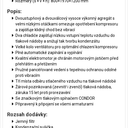
Rozměry (š × v × h): 800×1970×1200 mm
Popis:
Dvoustupňový a dvouválcový vysoce výkonný agregát s
velmi nízkými otáčkami omezuje opotřebení kompresoru
a zajišťuje klidný chod bez vibrací
Dva chladiče zajišťují nízkou vstupní teplotu vzduchu do
tlakové nádoby a snižují tak tvorbu kondenzátu
Velké kolo ventilátoru pro optimální chlazení kompresoru
Plně automatické zapínání a vypínání
Kvalitní elektromotor je chráněn motorovým jističem před
přehřátím a přetížením
Pružné pancéřované vedení s tepelnou ochranou odolné
proti vibracím
Tří místa odběru stlačeného vzduchu na tlakové nádobě
Žárově pozinkovaná (zevnitř i zvenčí) tlaková nádoba,
záruka 15 let proti prorezavění
Se značkovým tlakovým spínačem CONDOR
Připravený k připojení se všemi armaturami
Rozsah dodávky:
Jemný filtr
Kondenzační sušička