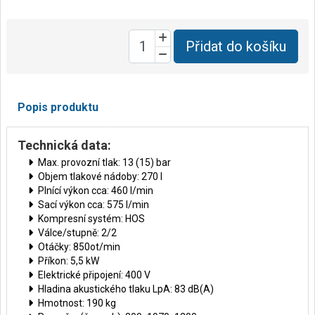
Přidat do košíku
Popis produktu
Technická data:
Max. provozní tlak: 13 (15) bar
Objem tlakové nádoby: 270 l
Plnící výkon cca: 460 l/min
Sací výkon cca: 575 l/min
Kompresní systém: HOS
Válce/stupně: 2/2
Otáčky: 850ot/min
Příkon: 5,5 kW
Elektrické připojení: 400 V
Hladina akustického tlaku LpA: 83 dB(A)
Hmotnost: 190 kg