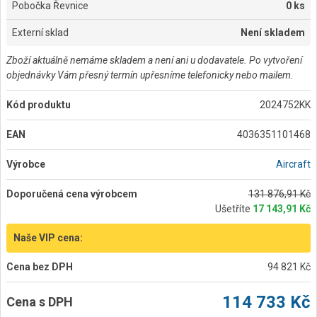
Pobočka Řevnice
0 ks
Externí sklad
Není skladem
Zboží aktuálně nemáme skladem a není ani u dodavatele. Po vytvoření
objednávky Vám přesný termín upřesníme telefonicky nebo mailem.
Kód produktu
2024752KK
EAN
4036351101468
Výrobce
Aircraft
Doporučená cena výrobcem
131 876,91 Kč
Ušetříte
17 143,91 Kč
Naše VIP cena:
Cena bez DPH
94 821 Kč
114 733 Kč
Cena s DPH