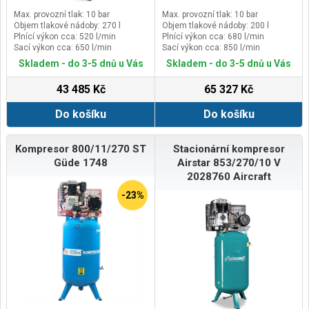
Max. provozní tlak: 10 bar
Max. provozní tlak: 10 bar
Objem tlakové nádoby: 270 l
Objem tlakové nádoby: 200 l
Plnící výkon cca: 520 l/min
Plnící výkon cca: 680 l/min
Sací výkon cca: 650 l/min
Sací výkon cca: 850 l/min
Skladem - do 3-5 dnů u Vás
Skladem - do 3-5 dnů u Vás
43 485 Kč
65 327 Kč
Do košíku
Do košíku
Kompresor 800/11/270 ST
Stacionární kompresor
Güde 1748
Airstar 853/270/10 V
2028760 Aircraft
-23%