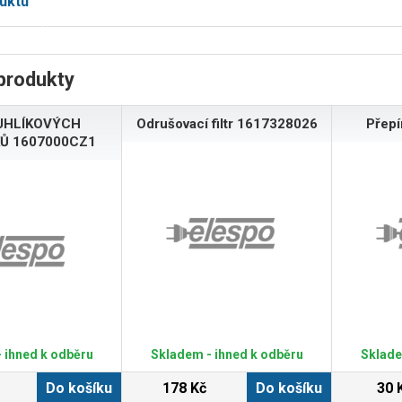
uktu
produkty
UHLÍKOVÝCH
Odrušovací filtr 1617328026
Přep
Ů 1607000CZ1
 ihned k odběru
Skladem - ihned k odběru
Sklade
Do košíku
178 Kč
Do košíku
30 