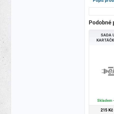
Popis prod
Podobné 
SADA 
KARTÁČK
Skladem -
215 Kč