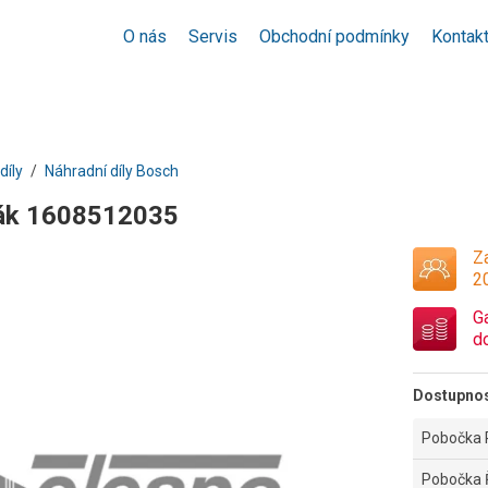
O nás
Servis
Obchodní podmínky
Kontak
díly
Náhradní díly Bosch
ák 1608512035
Za
2
G
d
Dostupno
Pobočka 
Pobočka 