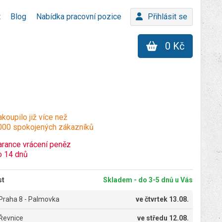
t
Blog
Nabídka pracovní pozice
Přihlásit se
0 Kč
koupilo již více než
000 spokojených zákazníků
arance vrácení peněz
o 14 dnů
st
Skladem - do 3-5 dnů u Vás
Praha 8 - Palmovka
ve
čtvrtek 13.08.
Řevnice
ve
středu 12.08.