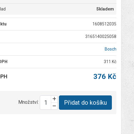
klad
Skladem
ktu
1608512035
3165140025058
Bosch
 DPH
311 Kč
376 Kč
DPH
Přidat do košíku
Množství: