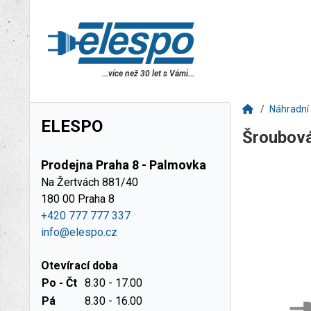
...více než 30 let s Vámi...
Náhradní 
ELESPO
Šroubov
Prodejna Praha 8 - Palmovka
Na Žertvách 881/40
180 00 Praha 8
+420 777 777 337
info@elespo.cz
Otevírací doba
Po - Čt
8.30 - 17.00
Pá
8.30 - 16.00