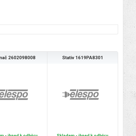
ínač 2602098008
Stativ 1619PA8301
m - ihned k odběru
Skladem - ihned k odběru