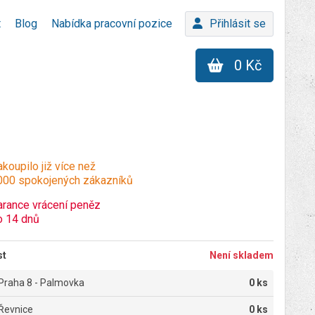
t
Blog
Nabídka pracovní pozice
Přihlásit se
0 Kč
koupilo již více než
000 spokojených zákazníků
arance vrácení peněz
o 14 dnů
st
Není skladem
Praha 8 - Palmovka
0 ks
Řevnice
0 ks