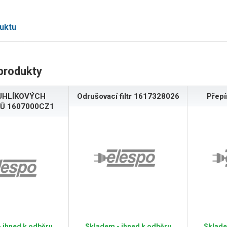
uktu
produkty
UHLÍKOVÝCH
Odrušovací filtr 1617328026
Přep
Ů 1607000CZ1
 ihned k odběru
Skladem - ihned k odběru
Sklade