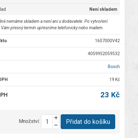
klad
Není skladem
lně nemáme skladem a není ani u dodavatele. Po vytvoření
 Vám přesný termín upřesníme telefonicky nebo mailem.
ktu
1607000V42
4059952059532
Bosch
 DPH
19 Kč
23 Kč
DPH
Přidat do košíku
Množství: