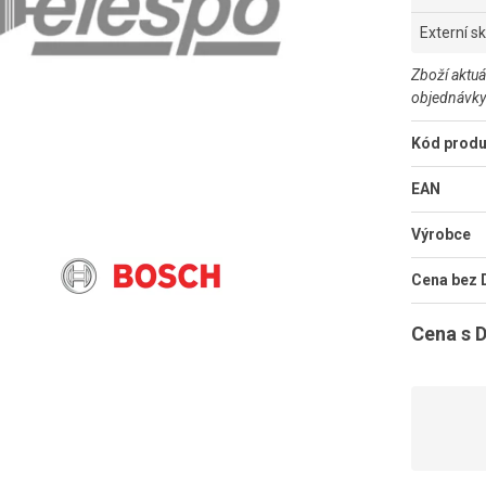
Externí s
Zboží aktuá
objednávky
Kód produ
EAN
Výrobce
Cena bez
Cena s 