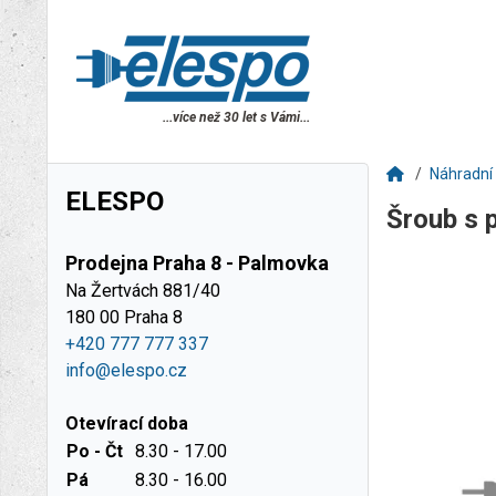
...více než 30 let s Vámi...
Náhradní 
ELESPO
Šroub s 
Prodejna Praha 8 - Palmovka
Na Žertvách 881/40
180 00 Praha 8
+420 777 777 337
info@elespo.cz
Otevírací doba
Po - Čt
8.30 - 17.00
Pá
8.30 - 16.00