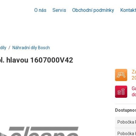
O nás
Servis
Obchodní podmínky
Kontak
díly
Náhradní díly Bosch
pl. hlavou 1607000V42
Za
2
G
d
Dostupno
Pobočka 
Pobočka 