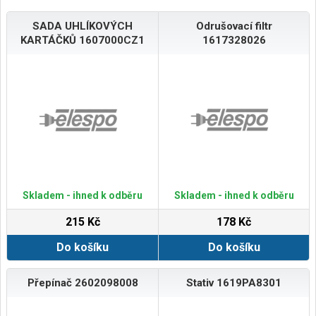
SADA UHLÍKOVÝCH
Odrušovací filtr
KARTÁČKŮ 1607000CZ1
1617328026
Skladem - ihned k odběru
Skladem - ihned k odběru
215 Kč
178 Kč
Do košíku
Do košíku
Přepínač 2602098008
Stativ 1619PA8301