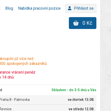
t
Blog
Nabídka pracovní pozice
Přihlásit se
0 Kč
koupilo již více než
000 spokojených zákazníků
arance vrácení peněz
o 14 dnů
st
Skladem - do 3-5 dnů u Vás
Praha 8 - Palmovka
ve
čtvrtek 13.08.
Řevnice
ve
středu 12.08.