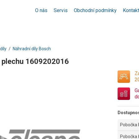
O nás
Servis
Obchodní podmínky
Kontak
díly
Náhradní díly Bosch
 plechu 1609202016
Za
2
G
d
Dostupno
Pobočka 
Pobočka 