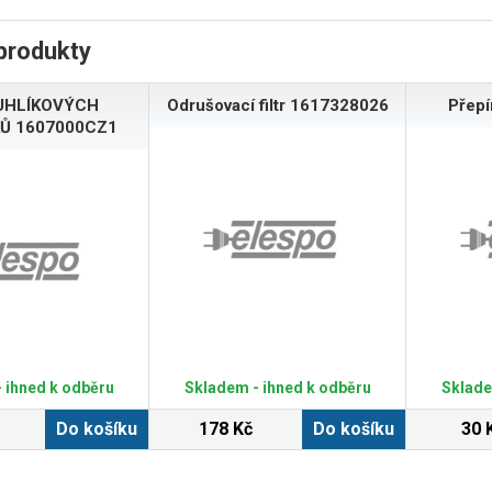
produkty
UHLÍKOVÝCH
Odrušovací filtr 1617328026
Přep
Ů 1607000CZ1
 ihned k odběru
Skladem - ihned k odběru
Sklade
Do košíku
178 Kč
Do košíku
30 