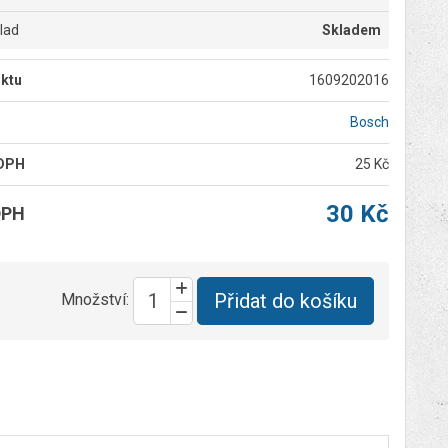
klad
Skladem
ktu
1609202016
Bosch
 DPH
25 Kč
30 Kč
DPH
Přidat do košíku
Množství: