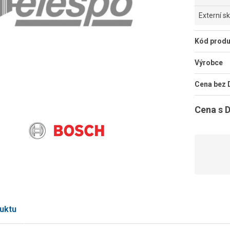
Externí s
Kód produ
Výrobce
Cena bez
Cena s 
uktu