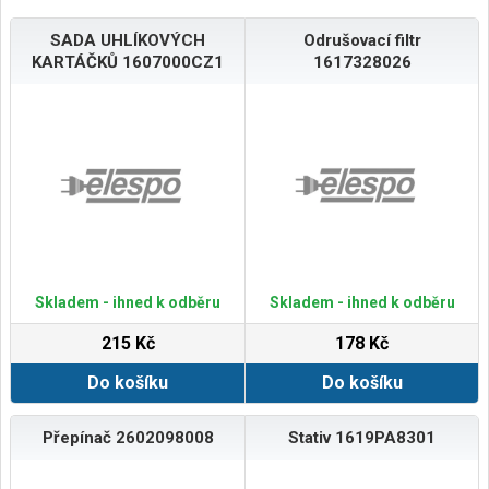
SADA UHLÍKOVÝCH
Odrušovací filtr
KARTÁČKŮ 1607000CZ1
1617328026
Skladem - ihned k odběru
Skladem - ihned k odběru
215 Kč
178 Kč
Do košíku
Do košíku
Přepínač 2602098008
Stativ 1619PA8301