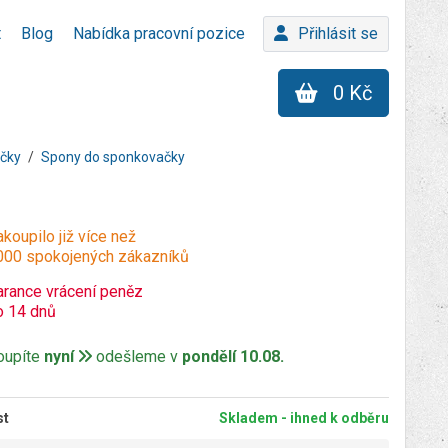
t
Blog
Nabídka pracovní pozice
Přihlásit se
0 Kč
ačky
Spony do sponkovačky
koupilo již více než
000 spokojených zákazníků
arance vrácení peněz
o 14 dnů
oupíte
nyní
odešleme v
pondělí 10.08.
st
Skladem - ihned k odběru