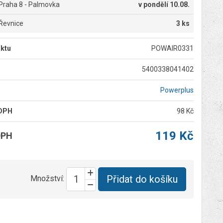
Praha 8 - Palmovka
v
pondělí 10.08.
Řevnice
3 ks
ktu
POWAIR0331
5400338041402
Powerplus
 DPH
98 Kč
119 Kč
DPH
Přidat do košíku
Množství: