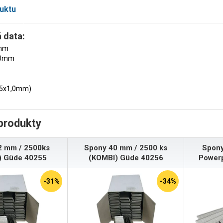
uktu
 data:
6mm
20mm
25x1,0mm)
produkty
2 mm / 2500ks
Spony 40 mm / 2500 ks
Spon
) Güde 40255
(KOMBI) Güde 40256
Power
-31%
-34%