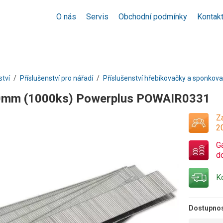
O nás
Servis
Obchodní podmínky
Kontak
ství
Příslušenství pro nářadí
Příslušenství hřebíkovačky a sponkov
0mm (1000ks) Powerplus POWAIR0331
Za
2
G
d
K
Dostupno