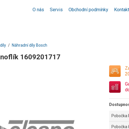
O nás
Servis
Obchodní podmínky
Kontak
díly
Náhradní díly Bosch
knoflík 1609201717
Za
2
G
d
Dostupno
Pobočka 
Pobočka 