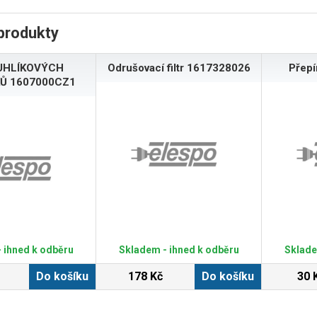
produkty
UHLÍKOVÝCH
Odrušovací filtr 1617328026
Přep
Ů 1607000CZ1
 ihned k odběru
Skladem - ihned k odběru
Sklade
Do košíku
178 Kč
Do košíku
30 