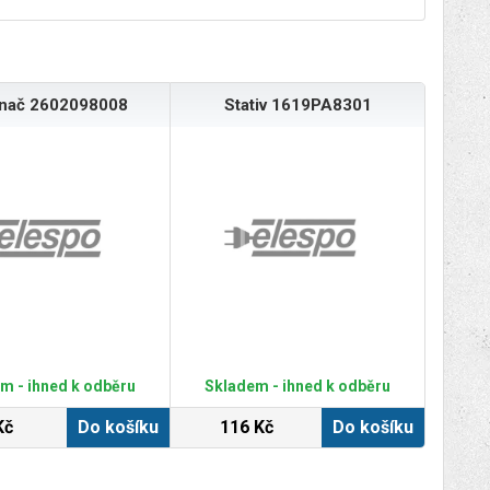
ínač 2602098008
Stativ 1619PA8301
m - ihned k odběru
Skladem - ihned k odběru
Kč
Do košíku
116 Kč
Do košíku