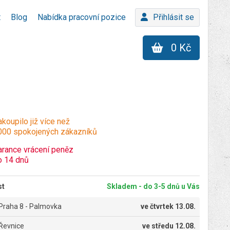
t
Blog
Nabídka pracovní pozice
Přihlásit se
0 Kč
koupilo již více než
000 spokojených zákazníků
arance vrácení peněz
o 14 dnů
st
Skladem - do 3-5 dnů u Vás
Praha 8 - Palmovka
ve
čtvrtek 13.08.
Řevnice
ve
středu 12.08.