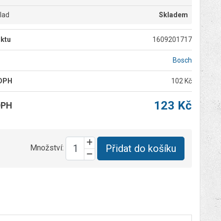
klad
Skladem
ktu
1609201717
Bosch
 DPH
102 Kč
123 Kč
DPH
Přidat do košíku
Množství: