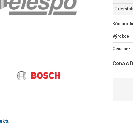
Externí s
Kód produ
Výrobce
Cena bez
Cena s 
uktu