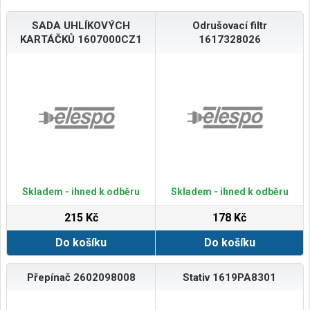
SADA UHLÍKOVÝCH
Odrušovací filtr
KARTÁČKŮ 1607000CZ1
1617328026
Skladem - ihned k odběru
Skladem - ihned k odběru
215 Kč
178 Kč
Do košíku
Do košíku
Přepínač 2602098008
Stativ 1619PA8301