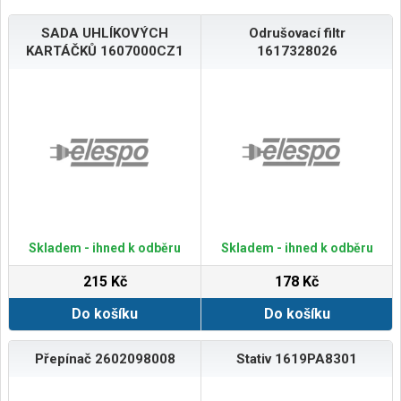
SADA UHLÍKOVÝCH
Odrušovací filtr
KARTÁČKŮ 1607000CZ1
1617328026
Skladem - ihned k odběru
Skladem - ihned k odběru
215 Kč
178 Kč
Do košíku
Do košíku
Přepínač 2602098008
Stativ 1619PA8301