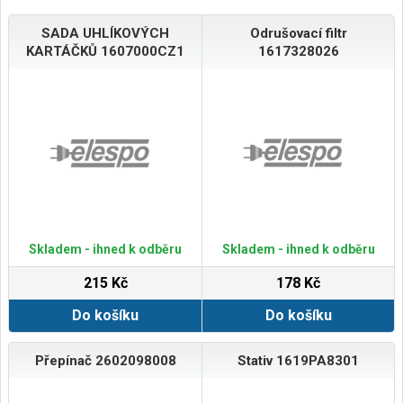
SADA UHLÍKOVÝCH
Odrušovací filtr
KARTÁČKŮ 1607000CZ1
1617328026
Skladem - ihned k odběru
Skladem - ihned k odběru
215 Kč
178 Kč
Do košíku
Do košíku
Přepínač 2602098008
Stativ 1619PA8301