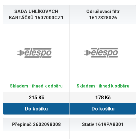
SADA UHLÍKOVÝCH
Odrušovací filtr
KARTÁČKŮ 1607000CZ1
1617328026
Skladem - ihned k odběru
Skladem - ihned k odběru
215 Kč
178 Kč
Do košíku
Do košíku
Přepínač 2602098008
Stativ 1619PA8301