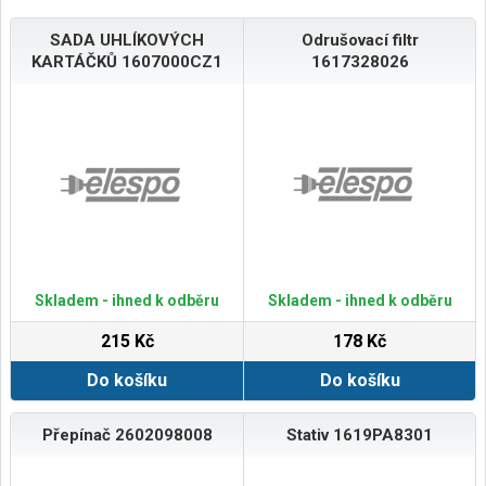
SADA UHLÍKOVÝCH
Odrušovací filtr
KARTÁČKŮ 1607000CZ1
1617328026
Skladem - ihned k odběru
Skladem - ihned k odběru
215 Kč
178 Kč
Do košíku
Do košíku
Přepínač 2602098008
Stativ 1619PA8301