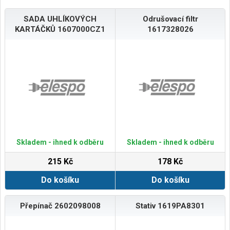
SADA UHLÍKOVÝCH
Odrušovací filtr
KARTÁČKŮ 1607000CZ1
1617328026
Skladem - ihned k odběru
Skladem - ihned k odběru
215 Kč
178 Kč
Do košíku
Do košíku
Přepínač 2602098008
Stativ 1619PA8301