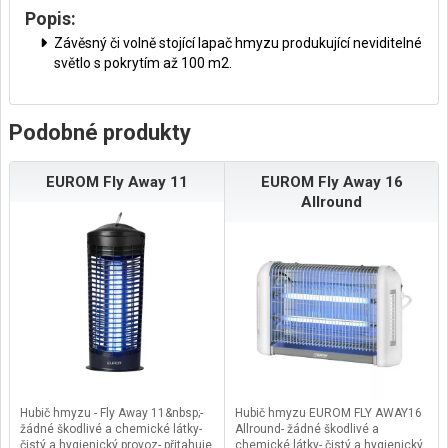
Popis:
Závěsný či volně stojící lapač hmyzu produkující neviditelné
světlo s pokrytím až 100 m2.
Podobné produkty
EUROM Fly Away 11
EUROM Fly Away 16
Allround
Hubič hmyzu - Fly Away 11&nbsp;-
Hubič hmyzu EUROM FLY AWAY16
žádné škodlivé a chemické látky-
Allround- žádné škodlivé a
čistý a hygienický provoz- přitahuje
chemické látky- čistý a hygienický