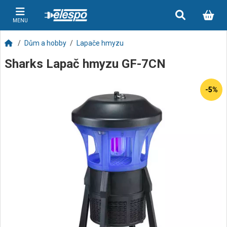
MENU
Dům a hobby
Lapače hmyzu
Sharks Lapač hmyzu GF-7CN
-5%