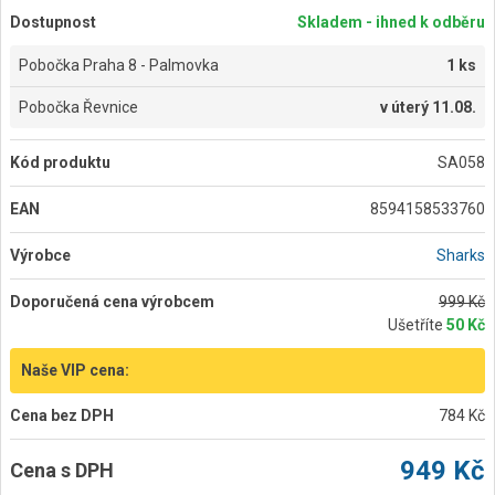
Dostupnost
Skladem - ihned k odběru
Pobočka Praha 8 - Palmovka
1 ks
Pobočka Řevnice
v
úterý 11.08.
Kód produktu
SA058
EAN
8594158533760
Výrobce
Sharks
Doporučená cena výrobcem
999 Kč
Ušetříte
50 Kč
Naše VIP cena:
Cena bez DPH
784 Kč
949 Kč
Cena s DPH