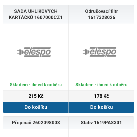
SADA UHLÍKOVÝCH
Odrušovací filtr
KARTÁČKŮ 1607000CZ1
1617328026
Skladem - ihned k odběru
Skladem - ihned k odběru
215 Kč
178 Kč
Do košíku
Do košíku
Přepínač 2602098008
Stativ 1619PA8301