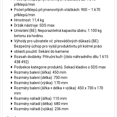
příklepů/min
Počet příklepů při jmenovitých otáčkách: 900 – 1.670
příklepů/min
Hmotnost: 11,4 kg
Držák nástroje: SDS max
Umístění (BE): Neporazitelná kapacita úběru: 1 100 kg
betonu za hodinu.
Výhody pro uživatele vč. přesvědčivých důkazů (BE):
Bezpečný úchop pro vyšší produktivitu při kolmé práci
oblasti použití: Sekání do kamene
Rozsah dodávky: Příruční kufr (číslo náhradního dílu 1 615
438 492)
Podsekce kategorie produktů: Sekací kladivo s SDS max
Rozměry balení (šířka): 450 mm
Rozměry balení (délka): 730 mm
Rozměry balení (výška): 170 mm
Rozměry balení (šířka × délka × výška): 450 x 730 x 170
mm
Rozměry nářadí (šířka): 110 mm
Rozměry nářadí (délka): 680 mm
Rozměry nářadí (výška): 236 mm