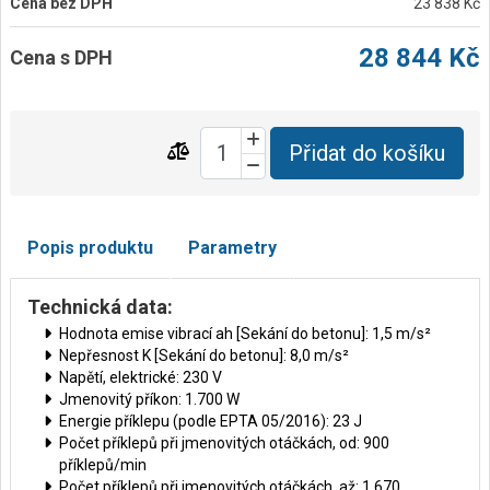
Cena bez DPH
23 838 Kč
28 844 Kč
Cena s DPH
Přidat do košíku
Popis produktu
Parametry
Technická data:
Hodnota emise vibrací ah [Sekání do betonu]: 1,5 m/s²
Nepřesnost K [Sekání do betonu]: 8,0 m/s²
Napětí, elektrické: 230 V
Jmenovitý příkon: 1.700 W
Energie příklepu (podle EPTA 05/2016): 23 J
Počet příklepů při jmenovitých otáčkách, od: 900
příklepů/min
Počet příklepů při jmenovitých otáčkách, až: 1.670