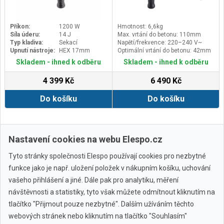
Příkon:
1200 W
Hmotnost: 6,6kg
Síla úderu:
14 J
Max. vrtání do betonu: 110mm
Typ kladiva:
Sekací
Napětí/frekvence: 220–240 V~
Upnutí nástroje:
HEX 17mm
Optimální vrtání do betonu: 42mm
Skladem - ihned k odběru
Skladem - ihned k odběru
4 399 Kč
6 490 Kč
Do košíku
Do košíku
Zobrazit další
Nastavení cookies na webu Elespo.cz
Tyto stránky společnosti Elespo používají cookies pro nezbytné
funkce jako je např. uložení položek v nákupním košíku, uchování
vašeho přihlášení a jiné. Dále pak pro analytiku, měření
návštěvnosti a statistiky, tyto však můžete odmítnout kliknutím na
tlačítko "Přijmout pouze nezbytné". Dalším užíváním těchto
webových stránek nebo kliknutím na tlačítko "Souhlasím"
Všechny značky