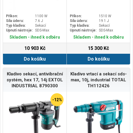
Příkon:
1100 W
Příkon:
1510 W
Síla úderu:
7.6 J
Síla úderu:
19.1 J
Typ kladiva:
Sekací
Typ kladiva:
Sekací
Upnutí nástroje:
SDS-Max
Upnutí nástroje:
SDS-Max
Skladem - ihned k odběru
Skladem - ihned k odběru
10 903 Kč
15 300 Kč
Do košíku
Do košíku
Kladivo sekací, antivibrační
Kladivo vrtací a sekací sds-
systém, hex 17, 14j EXTOL
max, 10j, industrial TOTAL
INDUSTRIAL 8790300
TH112426
-12%