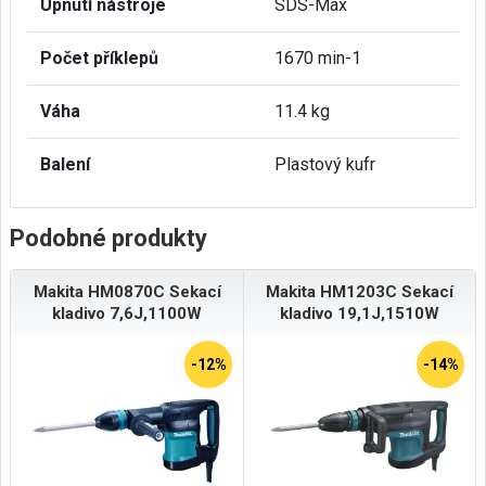
Upnutí nástroje
SDS-Max
Počet příklepů
1670 min-1
Váha
11.4 kg
Balení
Plastový kufr
Podobné produkty
Makita HM0870C Sekací
Makita HM1203C Sekací
kladivo 7,6J,1100W
kladivo 19,1J,1510W
-12%
-14%