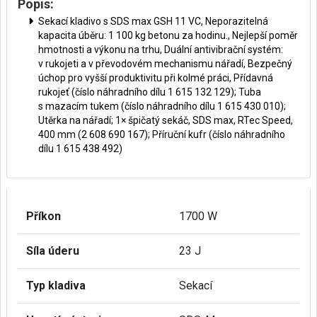
Popis:
Sekací kladivo s SDS max GSH 11 VC, Neporazitelná
kapacita úběru: 1 100 kg betonu za hodinu., Nejlepší poměr
hmotnosti a výkonu na trhu, Duální antivibrační systém:
v rukojeti a v převodovém mechanismu nářadí, Bezpečný
úchop pro vyšší produktivitu při kolmé práci, Přídavná
rukojeť (číslo náhradního dílu 1 615 132 129); Tuba
s mazacím tukem (číslo náhradního dílu 1 615 430 010);
Utěrka na nářadí; 1× špičatý sekáč, SDS max, RTec Speed,
400 mm (2 608 690 167); Příruční kufr (číslo náhradního
dílu 1 615 438 492)
Příkon
1700 W
Síla úderu
23 J
Typ kladiva
Sekací