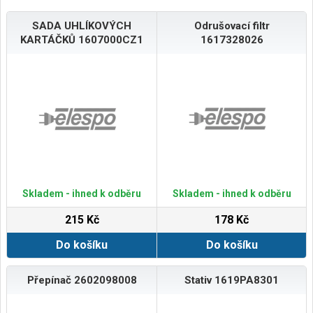
SADA UHLÍKOVÝCH
Odrušovací filtr
KARTÁČKŮ 1607000CZ1
1617328026
Skladem - ihned k odběru
Skladem - ihned k odběru
215 Kč
178 Kč
Do košíku
Do košíku
Přepínač 2602098008
Stativ 1619PA8301