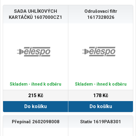
SADA UHLÍKOVÝCH
Odrušovací filtr
KARTÁČKŮ 1607000CZ1
1617328026
Skladem - ihned k odběru
Skladem - ihned k odběru
215 Kč
178 Kč
Do košíku
Do košíku
Přepínač 2602098008
Stativ 1619PA8301