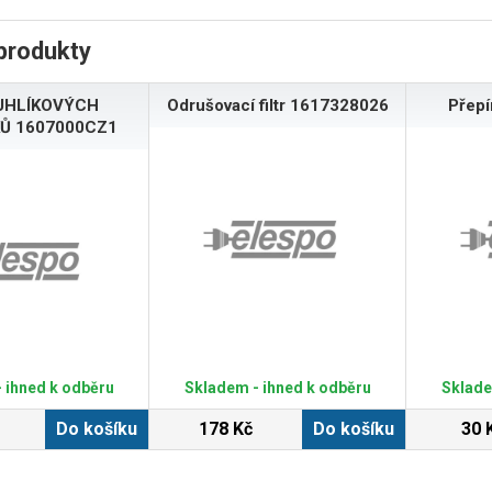
produkty
UHLÍKOVÝCH
Odrušovací filtr 1617328026
Přep
Ů 1607000CZ1
 ihned k odběru
Skladem - ihned k odběru
Sklade
Do košíku
178 Kč
Do košíku
30 