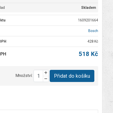
klad
Skladem
ktu
1609201664
Bosch
 DPH
428 Kč
518 Kč
DPH
Přidat do košíku
Množství: