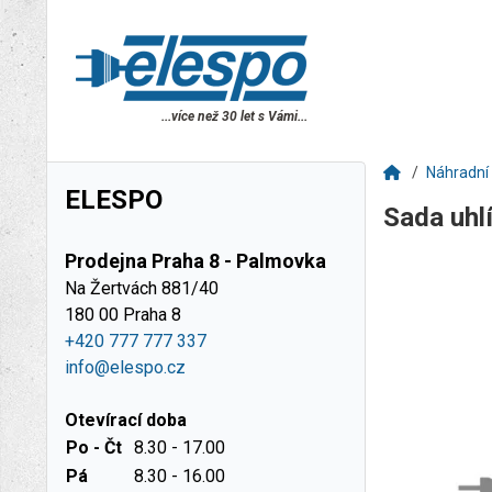
...více než 30 let s Vámi...
Náhradní 
ELESPO
Sada uhl
Prodejna Praha 8 - Palmovka
Na Žertvách 881/40
180 00 Praha 8
+420 777 777 337
info@elespo.cz
Otevírací doba
Po - Čt
8.30 - 17.00
Pá
8.30 - 16.00