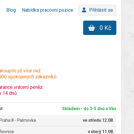
t
Blog
Nabídka pracovní pozice
Přihlásit se
0 Kč
koupilo již více než
000 spokojených zákazníků
arance vrácení peněz
o 14 dnů
st
Skladem - do 3-5 dnů u Vás
Praha 8 - Palmovka
ve
středu 12.08.
Řevnice
v
úterý 11.08.