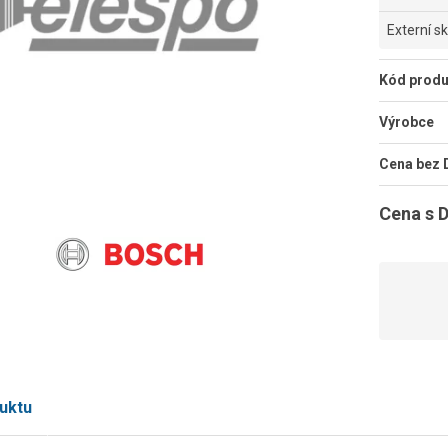
Externí s
Kód produ
Výrobce
Cena bez
Cena s 
uktu