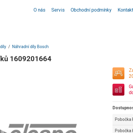
O nás
Servis
Obchodní podmínky
Kontak
díly
Náhradní díly Bosch
íků 1609201664
Za
2
G
d
Dostupno
Pobočka 
Pobočka 