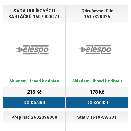
SADA UHLÍKOVÝCH
Odrušovací filtr
KARTÁČKŮ 1607000CZ1
1617328026
Skladem - ihned k odběru
Skladem - ihned k odběru
215 Kč
178 Kč
Do košíku
Do košíku
Přepínač 2602098008
Stativ 1619PA8301