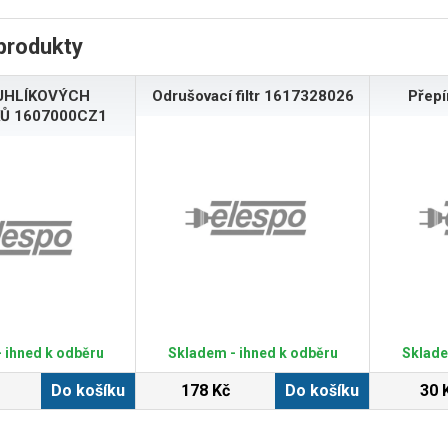
produkty
UHLÍKOVÝCH
Odrušovací filtr 1617328026
Přep
Ů 1607000CZ1
 ihned k odběru
Skladem - ihned k odběru
Sklade
Do košíku
178 Kč
Do košíku
30 