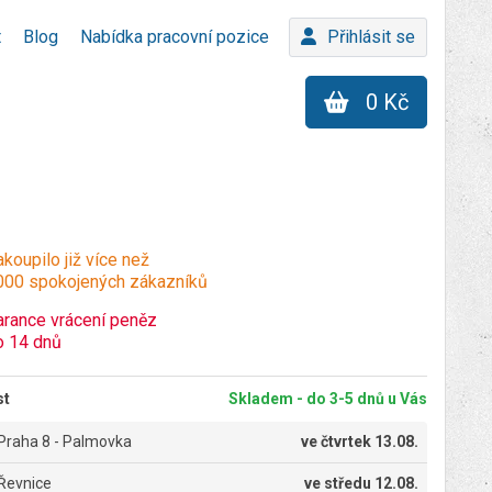
t
Blog
Nabídka pracovní pozice
Přihlásit se
0 Kč
koupilo již více než
000 spokojených zákazníků
arance vrácení peněz
o 14 dnů
st
Skladem - do 3-5 dnů u Vás
Praha 8 - Palmovka
ve
čtvrtek 13.08.
Řevnice
ve
středu 12.08.