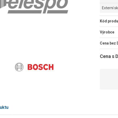
Externí s
Kód produ
Výrobce
Cena bez
Cena s 
uktu