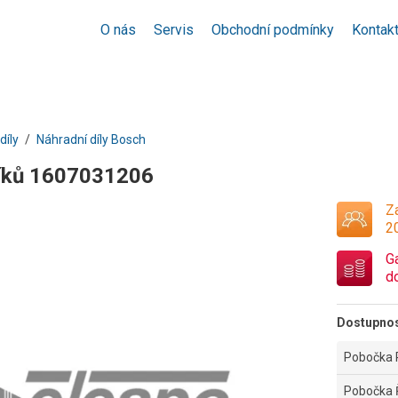
O nás
Servis
Obchodní podmínky
Kontak
díly
Náhradní díly Bosch
íků 1607031206
Za
2
G
d
Dostupno
Pobočka 
Pobočka 