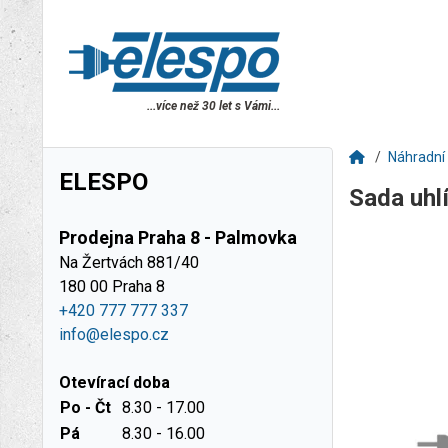
...více než 30 let s Vámi...
Náhradní 
ELESPO
Sada uhl
Prodejna Praha 8 - Palmovka
Na Žertvách 881/40
180 00 Praha 8
+420 777 777 337
info@elespo.cz
Otevírací doba
Po - Čt
8.30 - 17.00
Pá
8.30 - 16.00