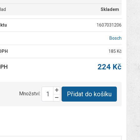
klad
Skladem
ktu
1607031206
Bosch
 DPH
185 Kč
224 Kč
DPH
Přidat do košíku
Množství: