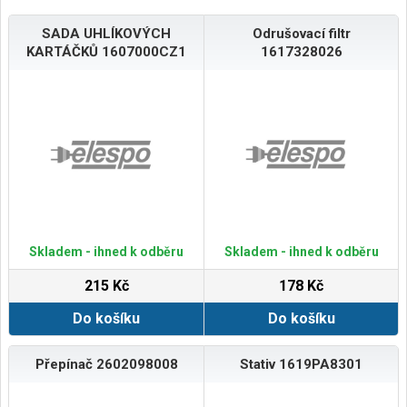
SADA UHLÍKOVÝCH
Odrušovací filtr
KARTÁČKŮ 1607000CZ1
1617328026
Skladem - ihned k odběru
Skladem - ihned k odběru
215 Kč
178 Kč
Do košíku
Do košíku
Přepínač 2602098008
Stativ 1619PA8301