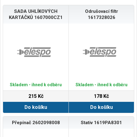
SADA UHLÍKOVÝCH
Odrušovací filtr
KARTÁČKŮ 1607000CZ1
1617328026
Skladem - ihned k odběru
Skladem - ihned k odběru
215 Kč
178 Kč
Do košíku
Do košíku
Přepínač 2602098008
Stativ 1619PA8301