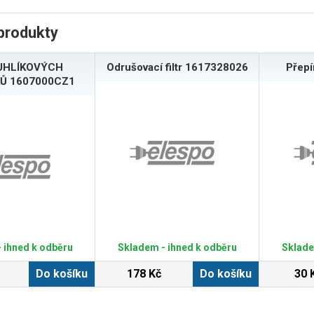
produkty
UHLÍKOVÝCH
Odrušovací filtr 1617328026
Přep
Ů 1607000CZ1
 ihned k odběru
Skladem - ihned k odběru
Sklade
Do košíku
178 Kč
Do košíku
30 