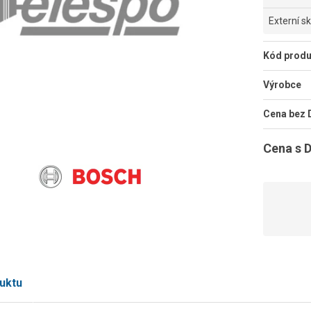
Externí s
Kód produ
Výrobce
Cena bez
Cena s 
uktu