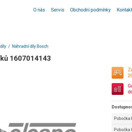
O nás
Servis
Obchodní podmínky
Kontak
díly
Náhradní díly Bosch
íků 1607014143
Za
2
G
d
Dostupno
Pobočka 
Pobočka 