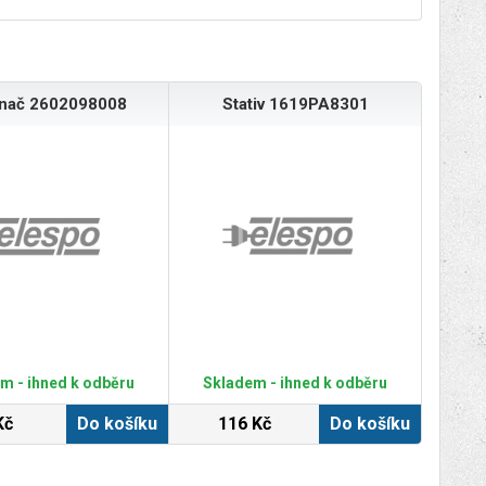
ínač 2602098008
Stativ 1619PA8301
m - ihned k odběru
Skladem - ihned k odběru
Kč
Do košíku
116 Kč
Do košíku