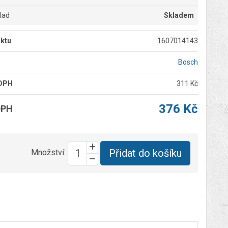
klad
Skladem
ktu
1607014143
Bosch
 DPH
311 Kč
376 Kč
DPH
Přidat do košíku
Množství: