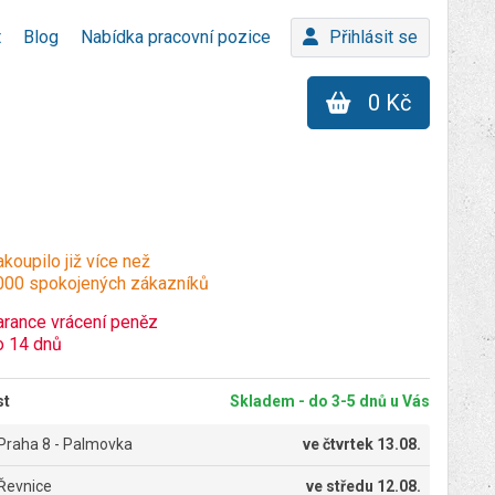
t
Blog
Nabídka pracovní pozice
Přihlásit se
0 Kč
koupilo již více než
000 spokojených zákazníků
arance vrácení peněz
o 14 dnů
st
Skladem - do 3-5 dnů u Vás
Praha 8 - Palmovka
ve
čtvrtek 13.08.
Řevnice
ve
středu 12.08.