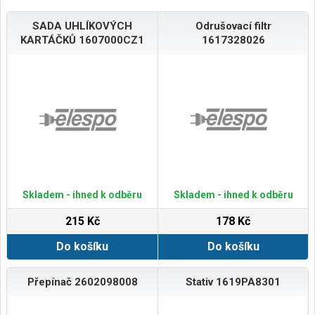
SADA UHLÍKOVÝCH
Odrušovací filtr
KARTÁČKŮ 1607000CZ1
1617328026
Skladem - ihned k odběru
Skladem - ihned k odběru
215 Kč
178 Kč
Do košíku
Do košíku
Přepínač 2602098008
Stativ 1619PA8301