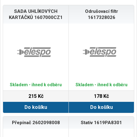
SADA UHLÍKOVÝCH
Odrušovací filtr
KARTÁČKŮ 1607000CZ1
1617328026
Skladem - ihned k odběru
Skladem - ihned k odběru
215 Kč
178 Kč
Do košíku
Do košíku
Přepínač 2602098008
Stativ 1619PA8301