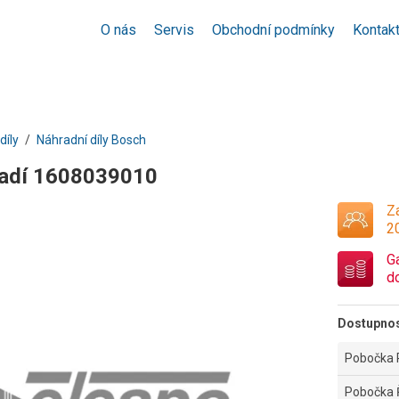
O nás
Servis
Obchodní podmínky
Kontak
díly
Náhradní díly Bosch
řadí 1608039010
Za
2
G
d
Dostupno
Pobočka 
Pobočka 