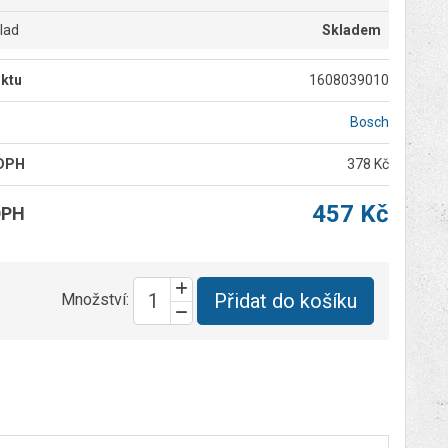
klad
Skladem
ktu
1608039010
Bosch
 DPH
378 Kč
457 Kč
DPH
Přidat do košíku
Množství: