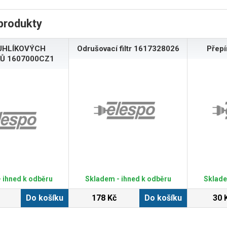
produkty
UHLÍKOVÝCH
Odrušovací filtr 1617328026
Přep
Ů 1607000CZ1
 ihned k odběru
Skladem - ihned k odběru
Sklade
Do košíku
178 Kč
Do košíku
30 