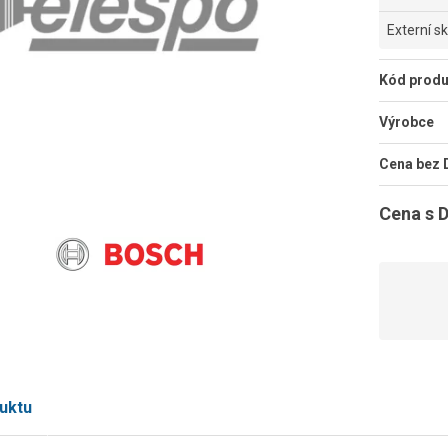
Externí s
Kód produ
Výrobce
Cena bez
Cena s 
uktu