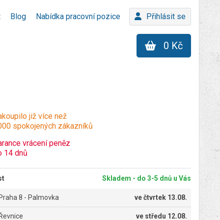
t
Blog
Nabídka pracovní pozice
Přihlásit se
0 Kč
koupilo již více než
000 spokojených zákazníků
arance vrácení peněz
o 14 dnů
st
Skladem - do 3-5 dnů u Vás
Praha 8 - Palmovka
ve
čtvrtek 13.08.
Řevnice
ve
středu 12.08.