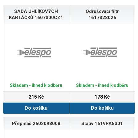
SADA UHLÍKOVÝCH
Odrušovací filtr
KARTÁČKŮ 1607000CZ1
1617328026
Skladem - ihned k odběru
Skladem - ihned k odběru
215 Kč
178 Kč
Do košíku
Do košíku
Přepínač 2602098008
Stativ 1619PA8301