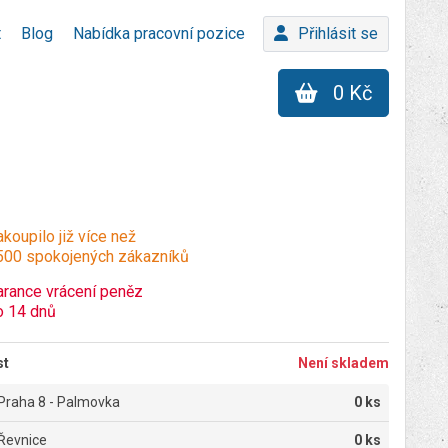
t
Blog
Nabídka pracovní pozice
Přihlásit se
0 Kč
koupilo již více než
500 spokojených zákazníků
arance vrácení peněz
o 14 dnů
st
Není skladem
Praha 8 - Palmovka
0 ks
Řevnice
0 ks