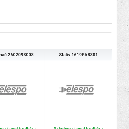
ínač 2602098008
Stativ 1619PA8301
m - ihned k odběru
Skladem - ihned k odběru