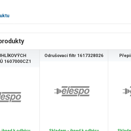
uktu
produkty
UHLÍKOVÝCH
Odrušovací filtr 1617328026
Přep
Ů 1607000CZ1
 ihned k odběru
Skladem - ihned k odběru
Sklade