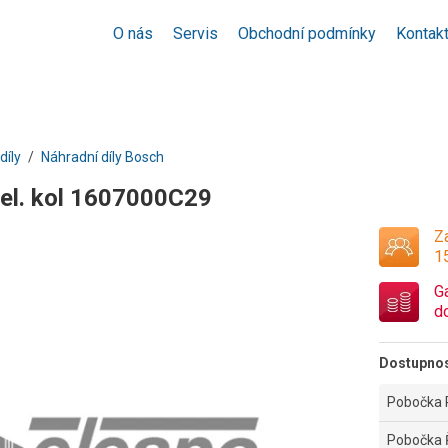
O nás
Servis
Obchodní podmínky
Kontak
díly
Náhradní díly Bosch
el. kol 1607000C29
Za
1
G
d
Dostupno
Pobočka 
Pobočka 