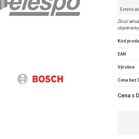
Externí s
Zboží aktuá
objednávky
Kód produ
EAN
Výrobce
Cena bez
Cena s 