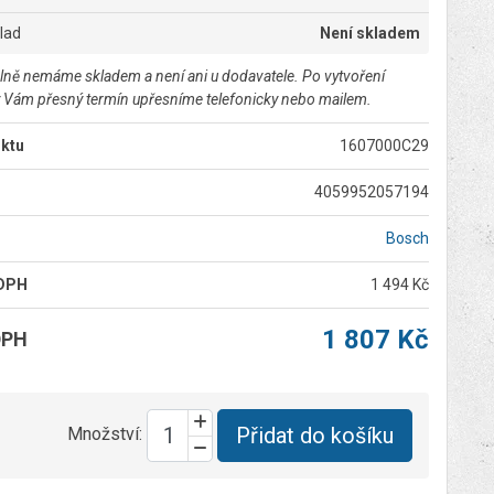
klad
Není skladem
lně nemáme skladem a není ani u dodavatele. Po vytvoření
 Vám přesný termín upřesníme telefonicky nebo mailem.
ktu
1607000C29
4059952057194
Bosch
 DPH
1 494 Kč
1 807 Kč
DPH
Přidat do košíku
Množství: