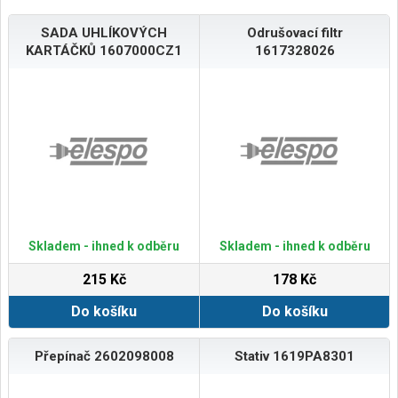
SADA UHLÍKOVÝCH
Odrušovací filtr
KARTÁČKŮ 1607000CZ1
1617328026
Skladem - ihned k odběru
Skladem - ihned k odběru
215 Kč
178 Kč
Do košíku
Do košíku
Přepínač 2602098008
Stativ 1619PA8301