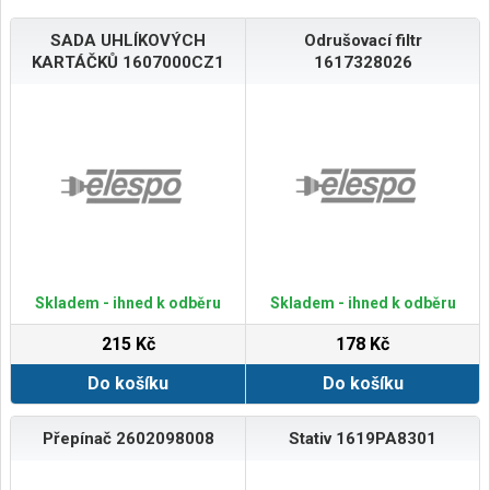
SADA UHLÍKOVÝCH
Odrušovací filtr
KARTÁČKŮ 1607000CZ1
1617328026
Skladem - ihned k odběru
Skladem - ihned k odběru
215 Kč
178 Kč
Do košíku
Do košíku
Přepínač 2602098008
Stativ 1619PA8301