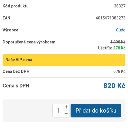
Kód produktu
38327
EAN
4015671383273
Výrobce
Güde
Doporučená cena výrobcem
1 098 Kč
Ušetříte
278 Kč
Naše VIP cena:
Cena bez DPH
678 Kč
820 Kč
Cena s DPH
Přidat do košíku