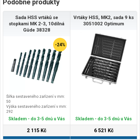
Podobné produkty
Sada HSS vrtáků se
Vrtáky HSS, MK2, sada 9 ks
stopkami MK 2-3, 10dílná
3051002 Optimum
Güde 38328
-24%
Šířka sestaveného zařízení v mm:
50
Výška sestaveného zařízení v mm:
292
Délka sestaveného zařízení v mm:
Skladem - do 3-5 dnů u Vás
Skladem - do 3-5 dnů u Vás
320
2 115 Kč
6 521 Kč