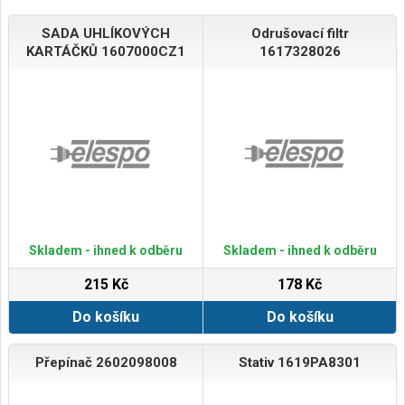
SADA UHLÍKOVÝCH
Odrušovací filtr
KARTÁČKŮ 1607000CZ1
1617328026
Skladem - ihned k odběru
Skladem - ihned k odběru
215 Kč
178 Kč
Do košíku
Do košíku
Přepínač 2602098008
Stativ 1619PA8301