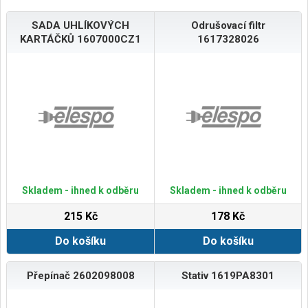
SADA UHLÍKOVÝCH
Odrušovací filtr
KARTÁČKŮ 1607000CZ1
1617328026
Skladem - ihned k odběru
Skladem - ihned k odběru
215 Kč
178 Kč
Do košíku
Do košíku
Přepínač 2602098008
Stativ 1619PA8301