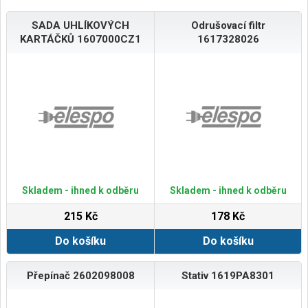
SADA UHLÍKOVÝCH
Odrušovací filtr
KARTÁČKŮ 1607000CZ1
1617328026
Skladem - ihned k odběru
Skladem - ihned k odběru
215 Kč
178 Kč
Do košíku
Do košíku
Přepínač 2602098008
Stativ 1619PA8301