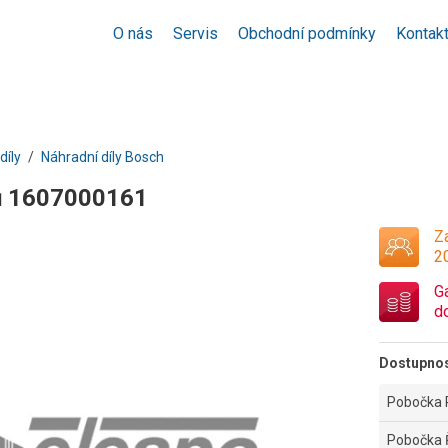
O nás
Servis
Obchodní podmínky
Kontak
díly
Náhradní díly Bosch
ů 1607000161
Za
2
G
d
Dostupno
Pobočka 
Pobočka 