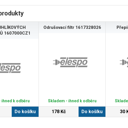
produkty
UHLÍKOVÝCH
Odrušovací filtr 1617328026
Přep
Ů 1607000CZ1
 ihned k odběru
Skladem - ihned k odběru
Sklade
Do košíku
178 Kč
Do košíku
30 