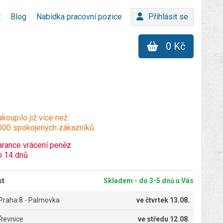
t
Blog
Nabídka pracovní pozice
Přihlásit se
0 Kč
koupilo již více než
000 spokojených zákazníků
arance vrácení peněz
o 14 dnů
st
Skladem - do 3-5 dnů u Vás
Praha 8 - Palmovka
ve
čtvrtek 13.08.
Řevnice
ve
středu 12.08.