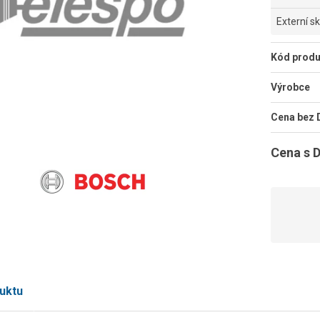
Externí s
Kód produ
Výrobce
Cena bez
Cena s 
uktu