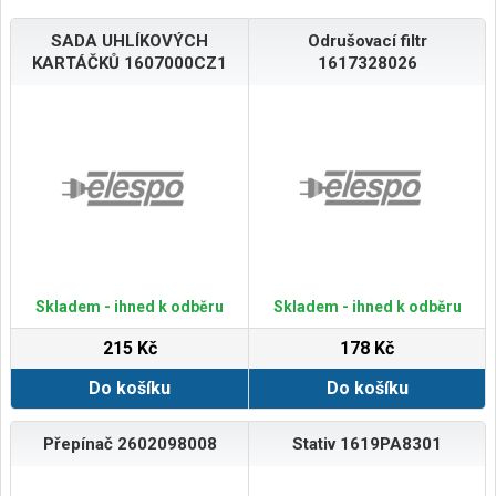
SADA UHLÍKOVÝCH
Odrušovací filtr
KARTÁČKŮ 1607000CZ1
1617328026
Skladem - ihned k odběru
Skladem - ihned k odběru
215 Kč
178 Kč
Do košíku
Do košíku
Přepínač 2602098008
Stativ 1619PA8301