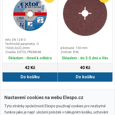
Info: EN 12413
Technické parametry: O
150x6,0x22,2mm
ø kotouče: 150 mm
Značka: EXTOL PREMIUM
Zrnitost: R36
Skladem - ihned k odběru
Skladem - do 3-5 dnů u Vás
42 Kč
40 Kč
Do košíku
Do košíku
Zobrazit další
Nastavení cookies na webu Elespo.cz
Tyto stránky společnosti Elespo používají cookies pro nezbytné
funkce jako je např. uložení položek v nákupním košíku, uchování