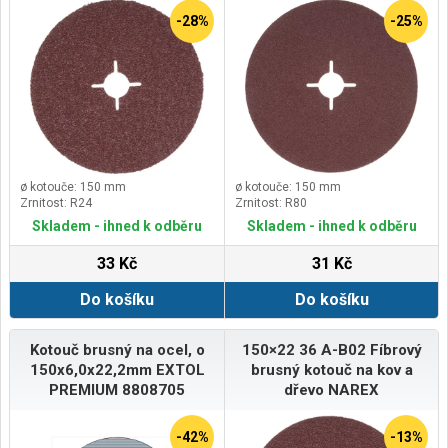
-28%
-25%
ø kotouče: 150 mm
ø kotouče: 150 mm
Zrnitost: R24
Zrnitost: R80
Skladem - ihned k odběru
Skladem - ihned k odběru
33 Kč
31 Kč
Do košíku
Do košíku
Kotouč brusný na ocel, o
150×22 36 A-B02 Fíbrový
150x6,0x22,2mm EXTOL
brusný kotouč na kov a
PREMIUM 8808705
dřevo NAREX
-42%
-13%