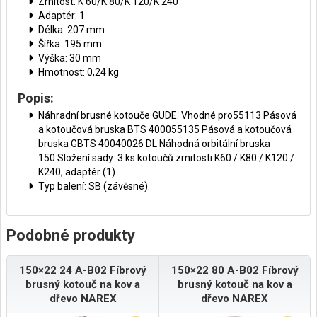
Zrnitost: K 60/K 80/K 120/K 240
Adaptér: 1
Délka: 207 mm
Šířka: 195 mm
Výška: 30 mm
Hmotnost: 0,24 kg
Popis:
Náhradní brusné kotouče GÜDE. Vhodné pro55113 Pásová
a kotoučová bruska BTS 400055135 Pásová a kotoučová
bruska GBTS 40040026 DL Náhodná orbitální bruska
150 Složení sady: 3 ks kotoučů zrnitosti K60 / K80 / K120 /
K240, adaptér (1)
Typ balení: SB (závěsné).
Podobné produkty
150×22 24 A-B02 Fíbrový
150×22 80 A-B02 Fíbrový
brusný kotouč na kov a
brusný kotouč na kov a
dřevo NAREX
dřevo NAREX