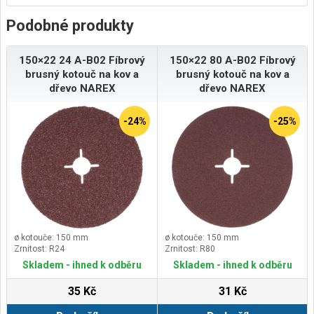
Podobné produkty
150×22 24 A-B02 Fíbrový
150×22 80 A-B02 Fíbrový
brusný kotouč na kov a
brusný kotouč na kov a
dřevo NAREX
dřevo NAREX
-24%
-25%
ø kotouče: 150 mm
ø kotouče: 150 mm
Zrnitost: R24
Zrnitost: R80
Skladem - ihned k odběru
Skladem - ihned k odběru
35 Kč
31 Kč