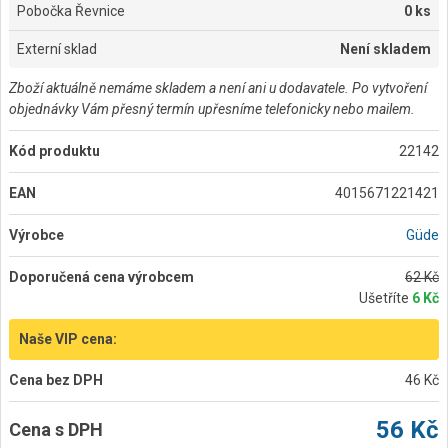
Pobočka Řevnice
0 ks
Externí sklad
Není skladem
Zboží aktuálně nemáme skladem a není ani u dodavatele. Po vytvoření
objednávky Vám přesný termín upřesníme telefonicky nebo mailem.
Kód produktu
22142
EAN
4015671221421
Výrobce
Güde
Doporučená cena výrobcem
62 Kč
Ušetříte
6 Kč
Naše VIP cena:
Cena bez DPH
46 Kč
56 Kč
Cena s DPH