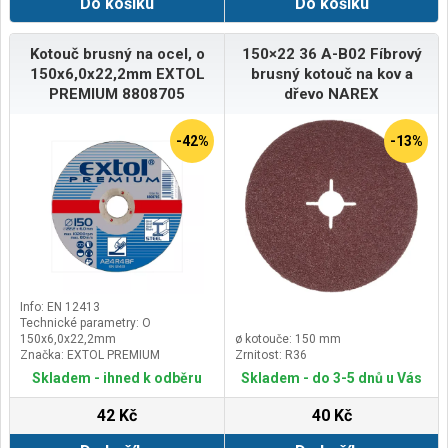
Do košíku
Do košíku
Kotouč brusný na ocel, o
150×22 36 A-B02 Fíbrový
150x6,0x22,2mm EXTOL
brusný kotouč na kov a
PREMIUM 8808705
dřevo NAREX
-42%
-13%
Info: EN 12413
Technické parametry: O
150x6,0x22,2mm
ø kotouče: 150 mm
Značka: EXTOL PREMIUM
Zrnitost: R36
Skladem - ihned k odběru
Skladem - do 3-5 dnů u Vás
42 Kč
40 Kč