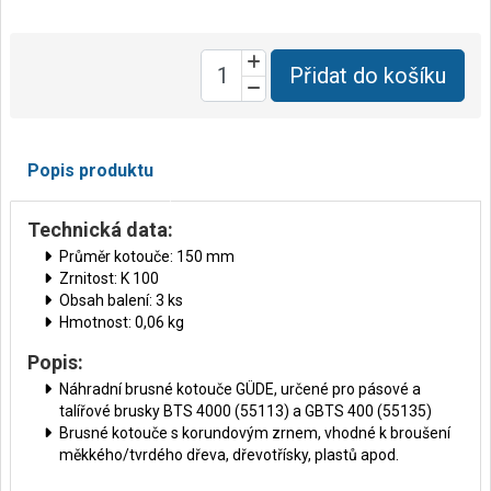
Přidat do košíku
Popis produktu
Technická data:
Průměr kotouče: 150 mm
Zrnitost: K 100
Obsah balení: 3 ks
Hmotnost: 0,06 kg
Popis:
Náhradní brusné kotouče GÜDE, určené pro pásové a
talířové brusky BTS 4000 (55113) a GBTS 400 (55135)
Brusné kotouče s korundovým zrnem, vhodné k broušení
měkkého/tvrdého dřeva, dřevotřísky, plastů apod.