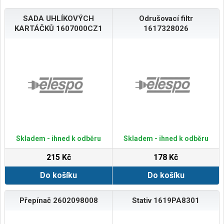
SADA UHLÍKOVÝCH
Odrušovací filtr
KARTÁČKŮ 1607000CZ1
1617328026
Skladem - ihned k odběru
Skladem - ihned k odběru
215 Kč
178 Kč
Do košíku
Do košíku
Přepínač 2602098008
Stativ 1619PA8301